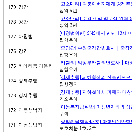
[고소대리] 의붓아버지에게 강제추행,
강간
179
징역 9년
[고소대리] 준강간 및 업무상 위력 
강간
178
징역 3년
[아청법위반] SNS에서 만난 13세 
아청법
177
집행유예
[준강간] 수원준강간변호사 | 준강간
강간
176
집행유예
[카촬죄] 의정부카촬죄변호사 | 대중교
카메라등 이용죄
175
집행유예
[강제추행] 피해학생의 진술만으로 
강제추행
174
집행정지
[강제추행] 지하철에서 피해자 대상 
강제추행
173
기소유예
[아동복지법위반] 미성년자와의 성관계
아동성범죄
172
무죄
[성착취물제작·배포] 아청법위반혐의로
아동성범죄
171
보호처분 1호, 2호