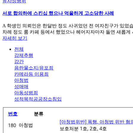
유사성행위
서로 합의하에 스킨십 했으나 억울하게 고소당한 사례
A 학생인 의뢰인은 한달반 정도 사귀었던 전 여자친구가 있었습
차례 정도 룸 카페 등에서 했었으나 헤어지자마자 돌연 새롭게
자세히 보기
전체
강제추행
강간
음란물소지/유포죄
카메라등 이용죄
아청법
성매매
아동성범죄
성적목적공공장소침입
번호
분류
[아청법위반] 폭행, 아청법 위반 혐
아청법
180
보호처분 1호, 2호, 4호