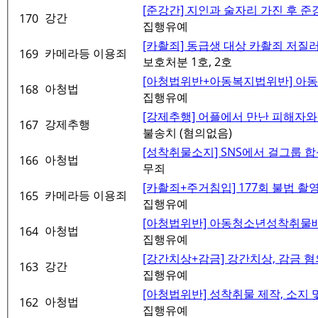
[준강간] 지인과 술자리 가진 후 준강
강간
170
집행유예
[카촬죄] 동급생 대상 카촬죄 저질러 
카메라등 이용죄
169
보호처분 1호, 2호
[아청법위반+아동복지법위반] 아동청
아청법
168
집행유예
[강제추행] 어플에서 만난 피해자와 
강제추행
167
불송치 (혐의없음)
[성착취물소지] SNS에서 걸그룹 합
아청법
166
무죄
[카촬죄+주거침입] 177회 불법 촬영
카메라등 이용죄
165
집행유예
[아청법위반] 아동청소년성착취물배포,
아청법
164
집행유예
[강간치상+감금] 강간치상, 감금 혐의
강간
163
집행유예
[아청법위반] 성착취물 제작, 소지 및
아청법
162
집행유예