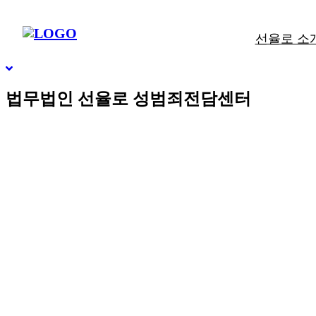
빠른상담
네이버톡톡
텔레그램
빠른상담 1670-6681
네이버톡톡
텔레그램
선율로 소
메
SCROLL DOWN
뉴
건
너
법무법인 선율로 성범죄전담센터
뛰
기